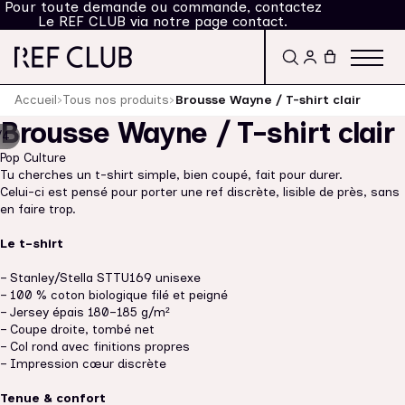
Pour toute demande ou commande, contactez
Le REF CLUB via notre page contact.
Accueil
›
Tous nos produits
›
Brousse Wayne / T-shirt clair
Brousse Wayne / T-shirt clair
/
4
Pop Culture
Tu cherches un t-shirt simple, bien coupé, fait pour durer.
Celui-ci est pensé pour porter une ref discrète, lisible de près, sans
en faire trop.
Le t-shirt
– Stanley/Stella STTU169 unisexe
– 100 % coton biologique filé et peigné
– Jersey épais 180–185 g/m²
– Coupe droite, tombé net
– Col rond avec finitions propres
– Impression cœur discrète
Tenue & confort