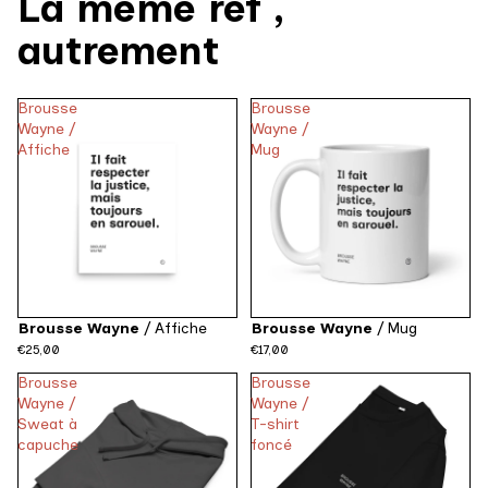
La même ref ,
autrement
Brousse
Brousse
Wayne /
Wayne /
Affiche
Mug
Brousse Wayne
/
Affiche
Brousse Wayne
/
Mug
€25,00
€17,00
Brousse
Brousse
Wayne /
Wayne /
Sweat à
T-shirt
capuche
foncé