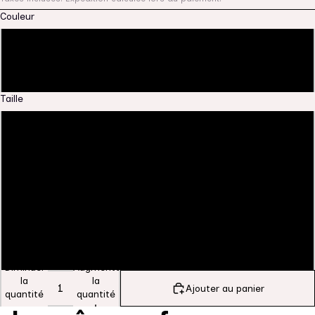
Couleur
Desert Dust
Blanc
Taille
S
M
L
XL
2 XL
Diminuer
Augmenter
la
la
Ajouter au panier
quantité
quantité